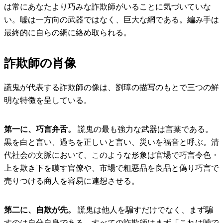
は常にあなたより巧みな詐欺師がいることに気づいていな
い。嘘は一方向の武器ではなく、巨大な網である。編み手は
最終的に自らの網に絡め取られる。
詐欺師の肖像
謊鬼が代表する詐欺師の像は、劉璋の描写のもとで三つの鮮
明な特徴を呈している。
第一に、巧言弁舌。
謊鬼の最も強力な武器は言葉である。
黒を白と言い、過ちを正しいと言い、災いを福音と呼ぶ。清
代社会の文脈において、このような形象は官場で巧言令色・
上を欺き下を瞙す官僚や、市場で粗悪品を良品と偽り巧言で
売りつける商人を容易に連想させる。
第二に、自欺が先。
謊鬼は他人を騙すだけでなく、まず騙
すのは自分自身である。すべての詐欺師はまず「これは嘘で