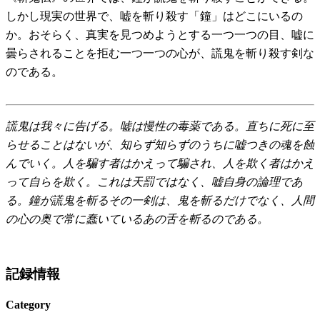
しかし現実の世界で、嘘を斬り殺す「鐘」はどこにいるの
か。おそらく、真実を見つめようとする一つ一つの目、嘘に
曇らされることを拒む一つ一つの心が、謊鬼を斬り殺す剣な
のである。
謊鬼は我々に告げる。嘘は慢性の毒薬である。直ちに死に至
らせることはないが、知らず知らずのうちに嘘つきの魂を蝕
んでいく。人を騙す者はかえって騙され、人を欺く者はかえ
って自らを欺く。これは天罰ではなく、嘘自身の論理であ
る。鐘が謊鬼を斬るその一剣は、鬼を斬るだけでなく、人間
の心の奥で常に蠢いているあの舌を斬るのである。
記録情報
Category