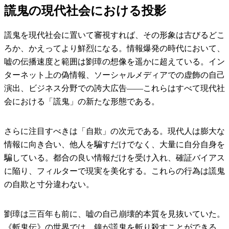
謊鬼の現代社会における投影
謊鬼を現代社会に置いて審視すれば、その形象は古びるどこ
ろか、かえってより鮮烈になる。情報爆発の時代において、
嘘の伝播速度と範囲は劉璋の想像を遥かに超えている。イン
ターネット上の偽情報、ソーシャルメディアでの虚飾の自己
演出、ビジネス分野での誇大広告――これらはすべて現代社
会における「謊鬼」の新たな形態である。
さらに注目すべきは「自欺」の次元である。現代人は膨大な
情報に向き合い、他人を騙すだけでなく、大量に自分自身を
騙している。都合の良い情報だけを受け入れ、確証バイアス
に陥り、フィルターで現実を美化する。これらの行為は謊鬼
の自欺と寸分違わない。
劉璋は三百年も前に、嘘の自己崩壊的本質を見抜いていた。
《斬鬼伝》の世界では、鐘が謊鬼を斬り殺すことができる。