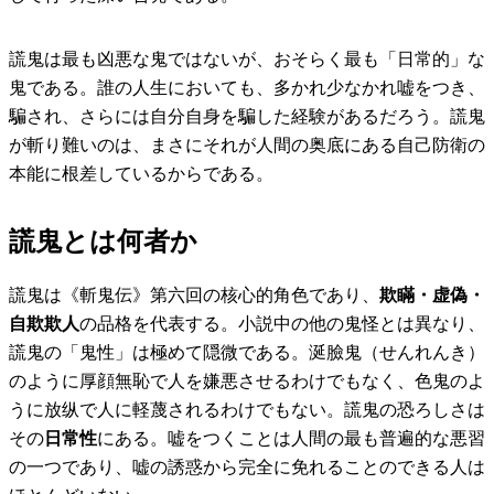
謊鬼は最も凶悪な鬼ではないが、おそらく最も「日常的」な
鬼である。誰の人生においても、多かれ少なかれ嘘をつき、
騙され、さらには自分自身を騙した経験があるだろう。謊鬼
が斬り難いのは、まさにそれが人間の奥底にある自己防衛の
本能に根差しているからである。
謊鬼とは何者か
謊鬼は《斬鬼伝》第六回の核心的角色であり、
欺瞞・虚偽・
自欺欺人
の品格を代表する。小説中の他の鬼怪とは異なり、
謊鬼の「鬼性」は極めて隠微である。涎臉鬼（せんれんき）
のように厚顔無恥で人を嫌悪させるわけでもなく、色鬼のよ
うに放纵で人に軽蔑されるわけでもない。謊鬼の恐ろしさは
その
日常性
にある。嘘をつくことは人間の最も普遍的な悪習
の一つであり、嘘の誘惑から完全に免れることのできる人は