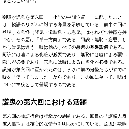
ほとんどいない。
劉璋が謊鬼を第六回――小説の中間位置――に配したこと
は、物語のリズムに対する考量を示唆している。前半の回に
登場する鬼怪（謅鬼・涎臉鬼・忘恩鬼）はそれぞれ特徴を持
つが、その悪は「単一方向」である。阿諛・無恥・忘恩。し
かし謊鬼は違う。嘘は他のすべての悪習の
基盤設備
である。
阿諛には嘘による化粧が必要であり、無恥には嘘による覆い
隠しが必要であり、忘恩には嘘による正当化が必要である。
謊鬼が第六回に置かれたのは、まさに前の鬼怪たちがすでに
嘘を「使ってしまった」からであり、この回に至って、嘘は
ついに主役として登場するのである。
謊鬼の第六回における活躍
第六回の物語構造は精緻かつ劇的である。回目の「誆騙人反
被人摳掏」は核心的な情节を明らかにしている。謊鬼は欺瞞