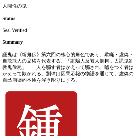
人間性の鬼
Status
Seal Verified
Summary
謊鬼は《斬鬼伝》第六回の核心的角色であり、欺瞞・虚偽・
自欺欺人の品格を代表する。「誆騙人反被人摳掏，丟謊鬼卻
教鬼偷屍」――人を騙す者はかえって騙され、嘘をつく者は
かえって欺かれる。劉璋は因果応報の物語を通じて、虚偽の
自己崩壊的本质を浮き彫りにする。