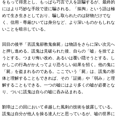
をもって得意とし、もっぱら巧言で人を誆騙するが、最終的
にはより巧妙な手段で逆に騙される。「摳掏」という語は極
めて生き生きとしており、騙し取られたのは財物だけでな
く、信用・尊厳ひいては身分など、より深いものかもしれな
いことを暗示している。
回目の後半「丟謊鬼卻教鬼偷屍」は物語をさらに深い次元へ
と押し進める。謊鬼は見破られた後、自らの「嘘」を捨てよ
うとする。つまり悔い改め、あるいは覆い隠そうとする。し
かしこの行為がかえってより恐ろしい結果を招く。他の鬼に
「屍」を盗まれるのである。ここでいう「屍」は、謊鬼の形
体と理解することもできれば、その「証拠」や「弱み」と理
解することもできる。一つの嘘にはより多くの嘘が必要とな
り、ついに謊鬼は自らの嘘に呑み込まれる。
劉璋はこの回において卓越した風刺の技術を披露している。
謊鬼は自分が他人を操る達人だと思っているが、嘘の世界に