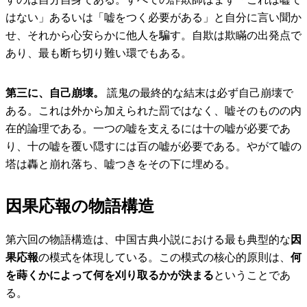
はない」あるいは「嘘をつく必要がある」と自分に言い聞か
せ、それから心安らかに他人を騙す。自欺は欺瞞の出発点で
あり、最も断ち切り難い環でもある。
第三に、自己崩壊。
謊鬼の最終的な結末は必ず自己崩壊で
ある。これは外から加えられた罰ではなく、嘘そのものの内
在的論理である。一つの嘘を支えるには十の嘘が必要であ
り、十の嘘を覆い隠すには百の嘘が必要である。やがて嘘の
塔は轟と崩れ落ち、嘘つきをその下に埋める。
因果応報の物語構造
第六回の物語構造は、中国古典小説における最も典型的な
因
果応報
の模式を体現している。この模式の核心的原則は、
何
を蒔くかによって何を刈り取るかが決まる
ということであ
る。