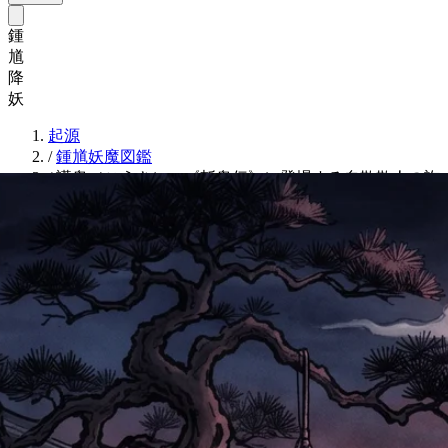
鍾
馗
降
妖
起源
/
鍾馗妖魔図鑑
/
謊鬼（こうき）：《斬鬼伝》に登場する自欺欺人の詐
欺師の鬼