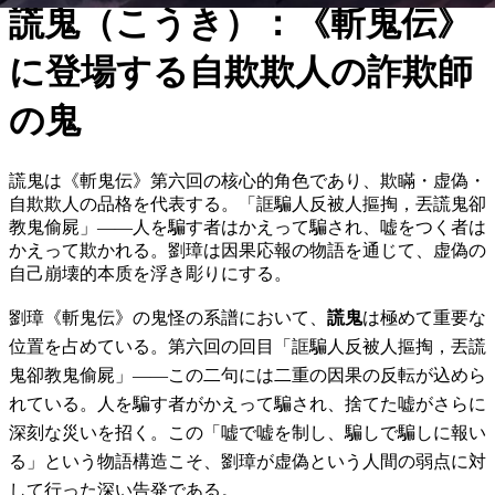
謊鬼（こうき）：《斬鬼伝》
に登場する自欺欺人の詐欺師
の鬼
謊鬼は《斬鬼伝》第六回の核心的角色であり、欺瞞・虚偽・
自欺欺人の品格を代表する。「誆騙人反被人摳掏，丟謊鬼卻
教鬼偷屍」――人を騙す者はかえって騙され、嘘をつく者は
かえって欺かれる。劉璋は因果応報の物語を通じて、虚偽の
自己崩壊的本质を浮き彫りにする。
劉璋《斬鬼伝》の鬼怪の系譜において、
謊鬼
は極めて重要な
位置を占めている。第六回の回目「誆騙人反被人摳掏，丟謊
鬼卻教鬼偷屍」――この二句には二重の因果の反転が込めら
れている。人を騙す者がかえって騙され、捨てた嘘がさらに
深刻な災いを招く。この「嘘で嘘を制し、騙しで騙しに報い
る」という物語構造こそ、劉璋が虚偽という人間の弱点に対
して行った深い告発である。