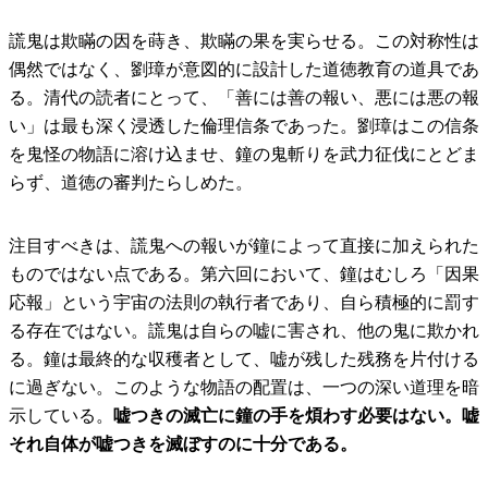
謊鬼は欺瞞の因を蒔き、欺瞞の果を実らせる。この対称性は
偶然ではなく、劉璋が意図的に設計した道徳教育の道具であ
る。清代の読者にとって、「善には善の報い、悪には悪の報
い」は最も深く浸透した倫理信条であった。劉璋はこの信条
を鬼怪の物語に溶け込ませ、鐘の鬼斬りを武力征伐にとどま
らず、道徳の審判たらしめた。
注目すべきは、謊鬼への報いが鐘によって直接に加えられた
ものではない点である。第六回において、鐘はむしろ「因果
応報」という宇宙の法則の執行者であり、自ら積極的に罰す
る存在ではない。謊鬼は自らの嘘に害され、他の鬼に欺かれ
る。鐘は最終的な収穫者として、嘘が残した残務を片付ける
に過ぎない。このような物語の配置は、一つの深い道理を暗
示している。
嘘つきの滅亡に鐘の手を煩わす必要はない。嘘
それ自体が嘘つきを滅ぼすのに十分である。