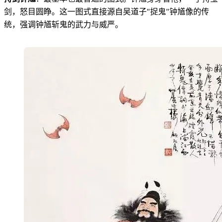
剑，怒目圆睁。这一图式直接源自吴道子"捉鬼"钟馗像的传
统，强调钟馗斩鬼的武力与威严。