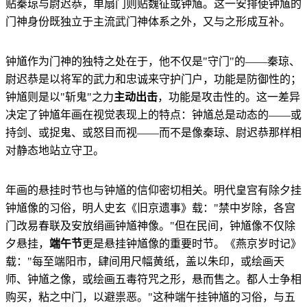
贴秦琼与尉迟恭，单扇门则贴魏征或钟馗。这一安排使钟馗的
门神身份既独立于主流武门神体系之外，又与之形成互补。
钟馗作为门神的独特之处在于，他不仅是"守门"的——秦琼、
尉迟恭是以将军的武力和忠诚来守护门户，功能是防御性的；
钟馗则是以"斩鬼"之力
主动出击
，功能是攻击性的。这一差异
决定了钟馗年画在视觉表现上的特点：钟馗总是动态的——或
持剑、或捉鬼、或怒目而视——而不是像秦琼、尉迟恭那样相
对静态地站立守卫。
年画的悬挂时节也与钟馗的信仰密切相关。明代皇宫有除夕挂
钟馗像的习俗，明人史玄《旧京遗事》载："禁中岁除，各宫
门改易春联及安放绢画钟馗神像。"但在民间，钟馗像不仅除
夕悬挂，
端午节
更是悬挂钟馗像的重要时节。《燕京岁时记》
载："每至端阳市，肆间用尺幅黄纸，盖以朱印，或绘画天
师、钟馗之像，或绘画五毒符咒之形，悬而售之。都人士争相
购买，粘之中门，以避祟恶。"这种端午挂钟馗的习俗，与五