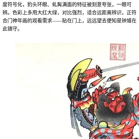
度符号化，豹头环眼、虬髯满面的特征被刻意夸张，一眼可
辨。色彩上多用大红大绿，对比强烈，适合远距离辨识，正符
合门神年画的观看需求——贴在门上，远远望去便知是钟馗在
此镇守。