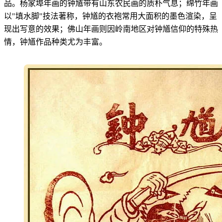
品。杨家埠年画的钟馗带有山东农民画的质朴气息；绵竹年画
以"填水脚"技法著称，钟馗的衣袍常用大面积的墨色渲染，呈
现出写意的效果；佛山年画则因岭南地区对钟馗信仰的特殊热
情，钟馗作品种类尤为丰富。