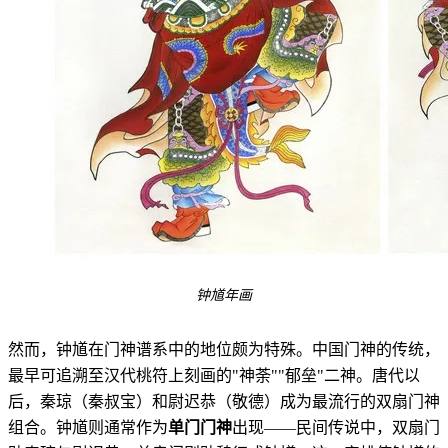
钟馗年画
然而，钟馗在门神谱系中的地位颇为特殊。中国门神的传统，
最早可追溯至汉代桃符上刻画的"神荼""郁垒"二神。唐代以
后，秦琼（秦叔宝）和尉迟恭（敬德）成为最流行的双扇门神
组合。钟馗则通常作为
单门门神
出现——民间传说中，双扇门