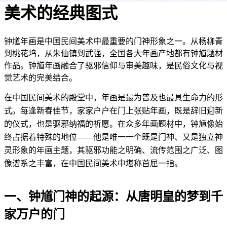
美术的经典图式
钟馗年画是中国民间美术中最重要的门神形象之一。从杨柳青
到桃花坞，从朱仙镇到武强，全国各大年画产地都有钟馗题材
作品。钟馗年画融合了驱邪信仰与审美趣味，是民俗文化与视
觉艺术的完美结合。
在中国民间美术的殿堂中，年画是最为普及也最具生命力的形
式。每逢新春佳节，家家户户在门上张贴年画，既是辞旧迎新
的仪式，也是驱邪纳福的祈愿。在众多年画题材中，钟馗像始
终占据着特殊的地位——他是唯一一个既是门神、又是独立神
灵形象的年画主题，其驱邪功能之明确、流传范围之广泛、图
像谱系之丰富，在中国民间美术中堪称首屈一指。
一、钟馗门神的起源：从唐明皇的梦到千
家万户的门