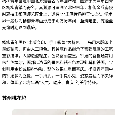
杨柳青年画是中国北方最著名的年画产地，因源于天津市西青
区杨柳青镇而得名。其渊源可追溯至北宋末年，相传金兵南侵
时裹挟宋都画师艺匠北上，遂有"北宋画传杨柳青"之说。学术
界一般认为杨柳青年画形成于明万历年间，至清雍正、乾隆至
光绪时期达到鼎盛。
杨柳青年画以"木版套印、手工彩绘"为特色——先用木版印出
墨线轮廓，再由人工填色。其钟馗作品继承了宫廷院画的工笔
重彩技法，人物造型端庄，色彩富丽堂皇。钟馗的官袍通常用
朱红色填涂，面部以浓重的墨色和赭石色表现虬髯和铁面，宝
剑则用金粉或银粉勾勒，整体效果庄重而喜庆。杨柳青年画中
的钟馗多为立像，一手持剑，一手提小鬼，姿态威猛而不失祥
和，体现了北方年画"大气、端庄、喜庆"的美学特征。
苏州桃花坞