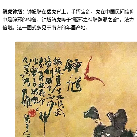
骑虎钟馗
：钟馗骑在猛虎背上，手挥宝剑。虎在中国民间信仰
中是辟邪的神兽，钟馗骑虎等于"驱邪之神骑辟邪之兽"，法力
倍增。这一图式多见于南方的年画产地。