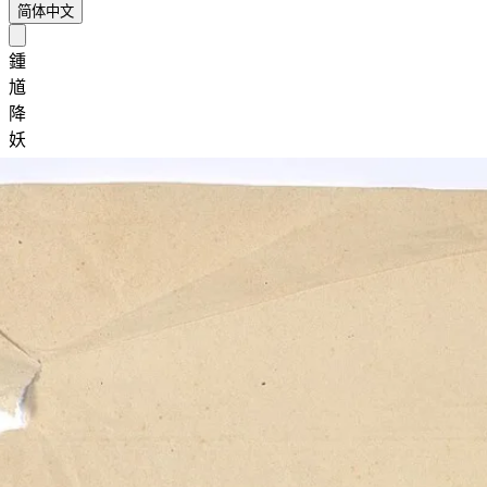
简体中文
鍾
馗
降
妖
起源
/
艺术与图像志
/
钟馗年画：从驱邪门神到民间美术的经典图式