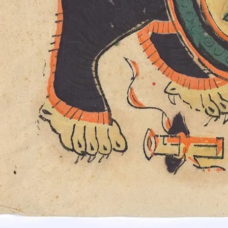
艺术与图像
钟馗年画：从驱邪门神到民间