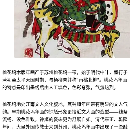
桃花坞木版年画产于苏州桃花坞一带，始于明代中叶，盛行于
清初至太平天国时期，与杨柳青并称"南桃北柳"。桃花坞年画
的特点是印出墨线后由人工填色，色彩夸张，气氛热烈。
桃花坞地处江南文人文化腹地，其钟馗年画带有明显的文人气
韵。早期桃花坞年画的钟馗形象更接近文人画的造型——线条
流畅、设色雅致，钟馗的姿态更为舒展自如。清代雍正、乾隆
年间，大量外国传教士来到苏州，桃花坞年画中出现了一些融