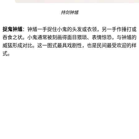
持剑钟馗
捉鬼钟馗
：钟馗一手捉住小鬼的头发或衣领，另一手作捶打或
吞食之状。小鬼通常被刻画得面目猥琐、表情惊恐，与钟馗的
威猛形成对比。这一图式最具戏剧性，也是民间最受欢迎的样
式。