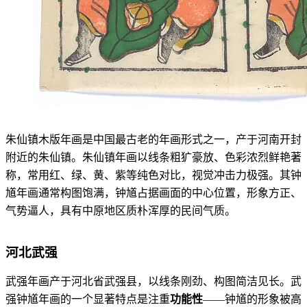
朱仙镇木版年画是中国最古老的年画形式之一，产于河南开封
附近的朱仙镇。朱仙镇年画以线条粗犷豪放、色彩浓烈鲜艳著
称，常用红、绿、黄、紫等纯色对比，视觉冲击力极强。其钟
馗年画通常构图饱满，钟馗占据画面的中心位置，形象方正、
气势逼人，具有中原地区质朴浑厚的民间气质。
河北武强
武强年画产于河北省武强县，以线条刚劲、构图简洁见长。武
强钟馗年画的一个显著特点是注重
功能性
——钟馗的形象被高