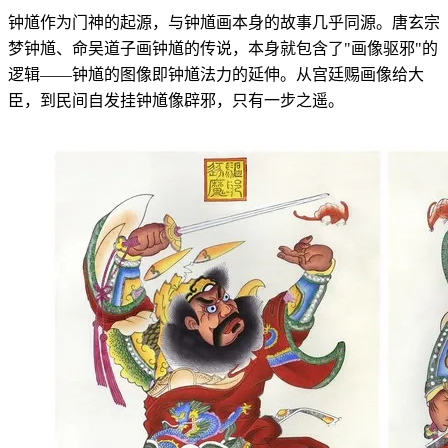
钟馗作为门神的起源，与钟馗画本身的故事几乎同源。唐玄宗
梦钟馗、命吴道子画钟馗的传说，本身就包含了"画像驱邪"的
逻辑——钟馗的图像即钟馗法力的延伸。从宫廷赐画像给大
臣，到民间自发挂钟馗像辟邪，只有一步之遥。