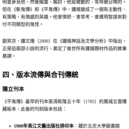
明皇夢見他，然後賜畫、賜封。他是被動的、等待被召喚的。
但在《斬鬼傳》和《平鬼傳》中，鍾馗變成了一個有主動性、
有策略、有情感的英雄。他會憤怒、會思考、會運用智謀來對
付不同類型的鬼怪。
劉笑芬、鍾文珊（2009）在《鍾馗神話及文學分析》中指出，
正是這兩部小說的流行，奠定了後世所有鍾馗題材作品的敘事
基調。
四、版本流傳與合刊傳統
獨立刊本
《平鬼傳》最早的刊本是清乾隆五十年（1785）的鳳城五雲樓
藏板本，此後的刊刻版本包括：
1980年長江文藝出版社排印本
：藏於北京大學圖書館