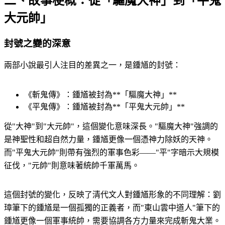
二、故事梗概：從「驅魔大神」到「平鬼
大元帥」
封號之變的深意
兩部小說最引人注目的差異之一，是鍾馗的封號：
《斬鬼傳》：鍾馗被封為**「驅魔大神」**
《平鬼傳》：鍾馗被封為**「平鬼大元帥」**
從"大神"到"大元帥"，這個變化意味深長。"驅魔大神"強調的
是神聖性和超自然力量，鍾馗更像一個憑神力除妖的天神。
而"平鬼大元帥"則帶有強烈的軍事色彩——"平"字暗示大規模
征伐，"元帥"則意味著統帥千軍萬馬。
這個封號的變化，反映了清代文人對鍾馗形象的不同理解：劉
璋筆下的鍾馗是一個孤獨的正義者，而"東山雲中道人"筆下的
鍾馗更像一個軍事統帥，需要協調各方力量來完成斬鬼大業。