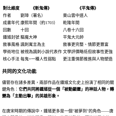
對比維度
《斬鬼傳》
《平鬼傳》
作者
劉璋（署名）
東山雲中道人
成書年代
康熙年間（約1703）
乾隆年間
回數
十回
八卷十六回
鍾馗封號
驅魔大神
平鬼大元帥
敘事風格
諷刺寓言為主
敘事更完整、情節更豐富
學術地位
被視為諷刺小說代表作
文學評價略低但故事性更強
核心手法
每鬼=一種人性弱點
更注重情節推進與人物塑造
共同的文化功能
儘管存在諸多差異，兩部作品在鍾馗文化史上扮演了相同的關
鍵角色：
它們共同將鍾馗從一個「被動顯靈」的神話人物，轉
變為「主動出擊」的英雄形象。
在唐宋時期的傳說中，鍾馗更多是一個"被夢到"的角色——唐