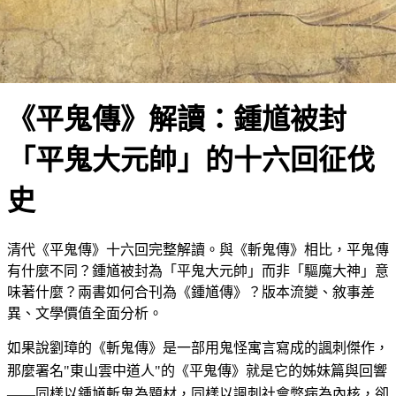
文學與傳播
《平鬼傳》解讀：鍾馗被封
「平鬼大元帥」的十六回征伐
史
清代《平鬼傳》十六回完整解讀。與《斬鬼傳》相比，平鬼傳
有什麼不同？鍾馗被封為「平鬼大元帥」而非「驅魔大神」意
味著什麼？兩書如何合刊為《鍾馗傳》？版本流變、敘事差
異、文學價值全面分析。
如果說劉璋的《斬鬼傳》是一部用鬼怪寓言寫成的諷刺傑作，
那麼署名"東山雲中道人"的《平鬼傳》就是它的姊妹篇與回響
——同樣以鍾馗斬鬼為題材，同樣以諷刺社會弊病為內核，卻