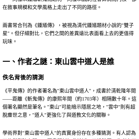
在敘事規模和文學風格上走出了不同的路徑。
兩書常合刊為《鍾馗傳》，被視為清代鍾馗題材小說的"雙子
星"。但仔細對比，它們之間的差異遠比表面看上去的更值得
玩味。
一、作者之謎：東山雲中道人是誰
佚名背後的猜測
《平鬼傳》的作者署名為"東山雲中道人"，成書於清乾隆年間
——距離《斬鬼傳》的康熙年間（約1703年）相隔數十年。這
個署名顯然是筆名。"東山"可能暗示隱居之地，"雲中"則有超
脫塵世之意，"道人"更強化了與道教文化的關聯。
學術界對"東山雲中道人"的真實身份存在多種猜測。有人認為