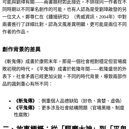
可能與劉璋有關——兩書題材如此接近，不排除同一作者在不
同時期以不同筆名創作的可能。也有人認為是受劉璋啟發的另
一位文人。鄭尊仁在《鍾馗研究》（秀威資訊，2004年）中對
兩書進行了詳細比對，認為文風差異明顯，更可能是兩位不同
作者的作品。
創作背景的差異
《斬鬼傳》成書於康熙末年，那是一個社會相對穩定但官場腐
敗初現的時代。《平鬼傳》成書於乾隆年間——乾隆盛世的外
表下，社會矛盾已經更加尖銳。不同的時代背景，導致兩部作
品的諷刺重心有所不同：
《斬鬼傳》
：側重個人品德缺陷（好色、貪婪、虛偽）
《平鬼傳》
：更多涉及社會結構問題（官場黑暗、制度
性腐敗）