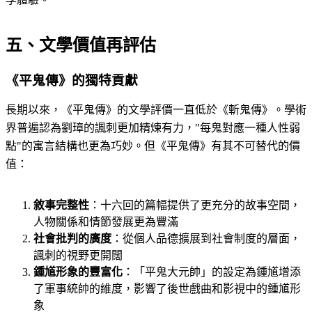
五、文學價值再評估
《平鬼傳》的獨特貢獻
長期以來，《平鬼傳》的文學評價一直低於《斬鬼傳》。學術
界普遍認為劉璋的諷刺更加精煉有力，"每鬼對應一種人性弱
點"的寓言結構也更為巧妙。但《平鬼傳》有其不可替代的價
值：
敘事完整性
：十六回的篇幅提供了更充分的故事空間，
人物關係和情節發展更為豐滿
社會批判的廣度
：從個人品德擴展到社會制度的層面，
諷刺的視野更開闊
鍾馗形象的豐富化
：「平鬼大元帥」的設定為鍾馗增添
了軍事統帥的維度，影響了後世戲曲和影視中的鍾馗形
象