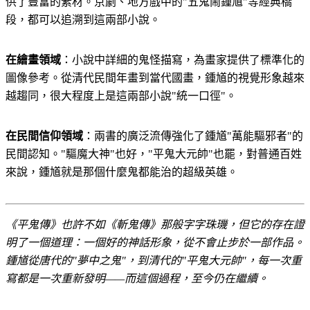
供了豐富的素材。京劇、地方戲中的"五鬼鬧鍾馗"等經典橋
段，都可以追溯到這兩部小說。
在繪畫領域
：小說中詳細的鬼怪描寫，為畫家提供了標準化的
圖像參考。從清代民間年畫到當代國畫，鍾馗的視覺形象越來
越趨同，很大程度上是這兩部小說"統一口徑"。
在民間信仰領域
：兩書的廣泛流傳強化了鍾馗"萬能驅邪者"的
民間認知。"驅魔大神"也好，"平鬼大元帥"也罷，對普通百姓
來說，鍾馗就是那個什麼鬼都能治的超級英雄。
《平鬼傳》也許不如《斬鬼傳》那般字字珠璣，但它的存在證
明了一個道理：一個好的神話形象，從不會止步於一部作品。
鍾馗從唐代的"夢中之鬼"，到清代的"平鬼大元帥"，每一次重
寫都是一次重新發明——而這個過程，至今仍在繼續。