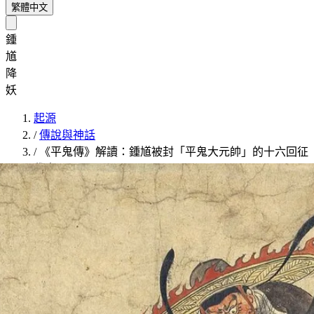
繁體中文
鍾
馗
降
妖
起源
/
傳說與神話
/
《平鬼傳》解讀：鍾馗被封「平鬼大元帥」的十六回征
伐史