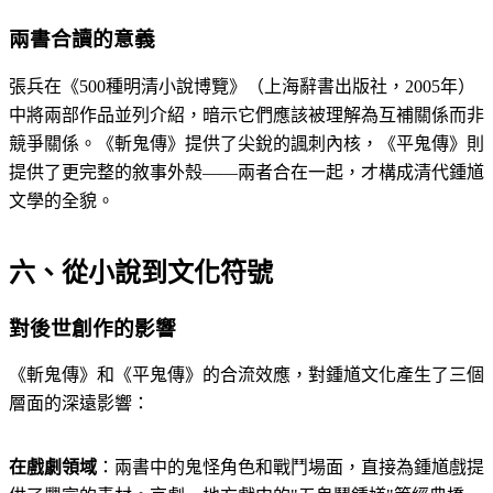
兩書合讀的意義
張兵在《500種明清小說博覽》（上海辭書出版社，2005年）
中將兩部作品並列介紹，暗示它們應該被理解為互補關係而非
競爭關係。《斬鬼傳》提供了尖銳的諷刺內核，《平鬼傳》則
提供了更完整的敘事外殼——兩者合在一起，才構成清代鍾馗
文學的全貌。
六、從小說到文化符號
對後世創作的影響
《斬鬼傳》和《平鬼傳》的合流效應，對鍾馗文化產生了三個
層面的深遠影響：
在戲劇領域
：兩書中的鬼怪角色和戰鬥場面，直接為鍾馗戲提